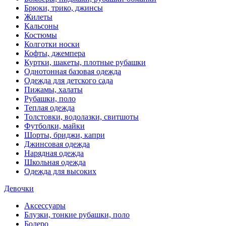
Брюки, трико, джинсы
Жилеты
Кальсоны
Костюмы
Колготки носки
Кофты, джемпера
Куртки, шакеты, плотные рубашки
Однотонная базовая одежда
Одежда для детского сада
Пижамы, халаты
Рубашки, поло
Теплая одежда
Толстовки, водолазки, свитшоты
Футболки, майки
Шорты, бриджи, капри
Джинсовая одежда
Нарядная одежда
Школьная одежда
Одежда для высоких
Девочки
Аксессуары
Блузки, тонкие рубашки, поло
Болеро