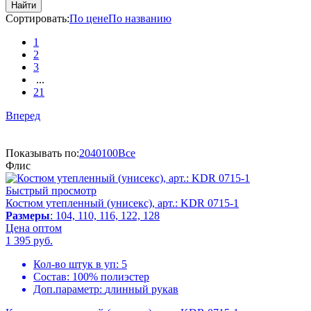
Найти
Сортировать:
По цене
По названию
1
2
3
...
21
Вперед
Показывать по:
20
40
100
Все
Флис
Быстрый просмотр
Костюм утепленный (унисекс), арт.: KDR 0715-1
Размеры
: 104, 110, 116, 122, 128
Цена оптом
1 395
руб.
Кол-во штук в уп:
5
Состав:
100% полиэстер
Доп.параметр:
длинный рукав