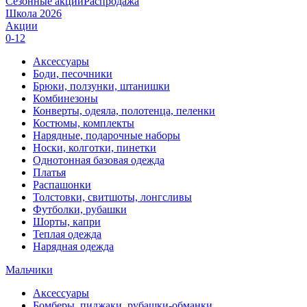
Сезонные акции
Распродажа
Школа 2026
Акции
0-12
Аксессуары
Боди, песочники
Брюки, ползунки, штанишки
Комбинезоны
Конверты, одеяла, полотенца, пеленки
Костюмы, комплекты
Нарядные, подарочные наборы
Носки, колготки, пинетки
Однотонная базовая одежда
Платья
Распашонки
Толстовки, свитшоты, лонгсливы
Футболки, рубашки
Шорты, капри
Теплая одежда
Нарядная одежда
Мальчики
Аксессуары
Бомберы, пиджаки, рубашки-обманки