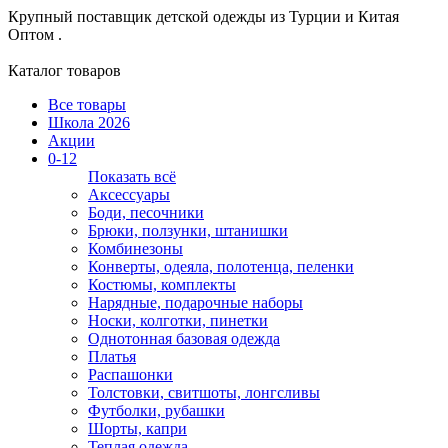
Крупный поставщик детской одежды из
Турции и Китая
Оптом .
Каталог товаров
Все товары
Школа 2026
Акции
0-12
Показать всё
Аксессуары
Боди, песочники
Брюки, ползунки, штанишки
Комбинезоны
Конверты, одеяла, полотенца, пеленки
Костюмы, комплекты
Нарядные, подарочные наборы
Носки, колготки, пинетки
Однотонная базовая одежда
Платья
Распашонки
Толстовки, свитшоты, лонгсливы
Футболки, рубашки
Шорты, капри
Теплая одежда