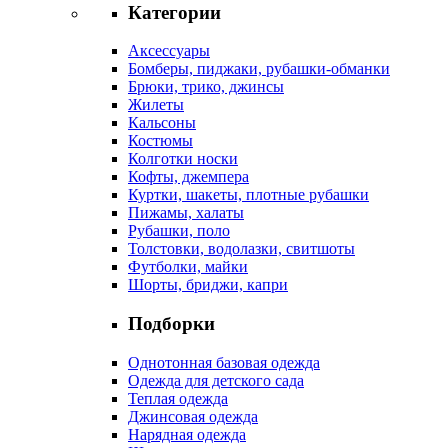
Категории
Аксессуары
Бомберы, пиджаки, рубашки-обманки
Брюки, трико, джинсы
Жилеты
Кальсоны
Костюмы
Колготки носки
Кофты, джемпера
Куртки, шакеты, плотные рубашки
Пижамы, халаты
Рубашки, поло
Толстовки, водолазки, свитшоты
Футболки, майки
Шорты, бриджи, капри
Подборки
Однотонная базовая одежда
Одежда для детского сада
Теплая одежда
Джинсовая одежда
Нарядная одежда