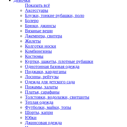
Девочки
Показать всё
Аксессуары
Блузки, тонкие рубашки, поло
Болеро
Брюки, джинсы
Вязаные вещи
Джемпера, свитера
Жилеты
Колготки носки
Комбинезоны
Костюмы
Куртки, шакеты, плотные рубашки
Однотонная базовая одежда
Пиджаки, кардиганы
Лосины, рейтузы
Одежда для детского сада
Пижамы, халаты
Платья, сарафаны
Толстовки, водолазки, свитшоты
Теплая одежда
Футболки, майки, топы
Шорты, капри
Юбки
Джинсовая одежда