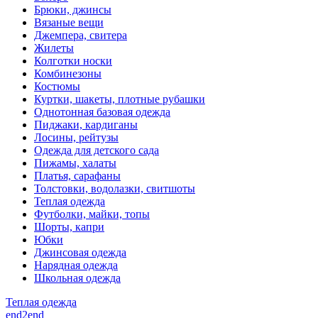
Брюки, джинсы
Вязаные вещи
Джемпера, свитера
Жилеты
Колготки носки
Комбинезоны
Костюмы
Куртки, шакеты, плотные рубашки
Однотонная базовая одежда
Пиджаки, кардиганы
Лосины, рейтузы
Одежда для детского сада
Пижамы, халаты
Платья, сарафаны
Толстовки, водолазки, свитшоты
Теплая одежда
Футболки, майки, топы
Шорты, капри
Юбки
Джинсовая одежда
Нарядная одежда
Школьная одежда
Теплая одежда
end2end