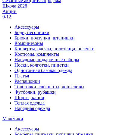
Сезонные акции
Распродажа
Школа 2026
Акции
0-12
Аксессуары
Боди, песочники
Брюки, ползунки, штанишки
Комбинезоны
Конверты, одеяла, полотенца, пеленки
Костюмы, комплекты
Нарядные, подарочные наборы
Носки, колготки, пинетки
Однотонная базовая одежда
Платья
Распашонки
Толстовки, свитшоты, лонгсливы
Футболки, рубашки
Шорты, капри
Теплая одежда
Нарядная одежда
Мальчики
Аксессуары
Бомберы, пиджаки, рубашки-обманки