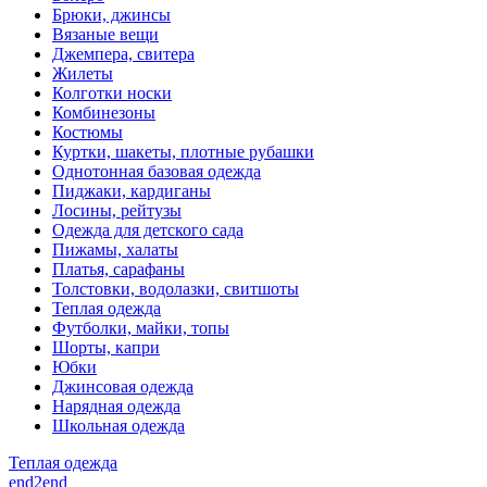
Брюки, джинсы
Вязаные вещи
Джемпера, свитера
Жилеты
Колготки носки
Комбинезоны
Костюмы
Куртки, шакеты, плотные рубашки
Однотонная базовая одежда
Пиджаки, кардиганы
Лосины, рейтузы
Одежда для детского сада
Пижамы, халаты
Платья, сарафаны
Толстовки, водолазки, свитшоты
Теплая одежда
Футболки, майки, топы
Шорты, капри
Юбки
Джинсовая одежда
Нарядная одежда
Школьная одежда
Теплая одежда
end2end