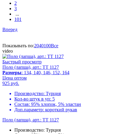
2
3
...
101
Вперед
Показывать по:
20
40
100
Все
video
Быстрый просмотр
Поло (лапша), арт.: TT 1127
Размеры
: 134, 140, 146, 152, 164
Цена оптом
925
руб.
Производство:
Турция
Кол-во штук в уп:
5
Состав:
95% хлопок, 5% эластан
Доп.параметр:
короткий рукав
Поло (лапша), арт.: TT 1127
Производство:
Турция