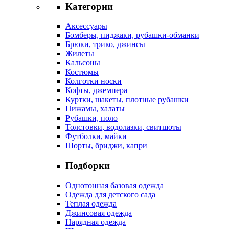
Категории
Аксессуары
Бомберы, пиджаки, рубашки-обманки
Брюки, трико, джинсы
Жилеты
Кальсоны
Костюмы
Колготки носки
Кофты, джемпера
Куртки, шакеты, плотные рубашки
Пижамы, халаты
Рубашки, поло
Толстовки, водолазки, свитшоты
Футболки, майки
Шорты, бриджи, капри
Подборки
Однотонная базовая одежда
Одежда для детского сада
Теплая одежда
Джинсовая одежда
Нарядная одежда