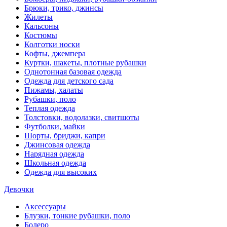
Брюки, трико, джинсы
Жилеты
Кальсоны
Костюмы
Колготки носки
Кофты, джемпера
Куртки, шакеты, плотные рубашки
Однотонная базовая одежда
Одежда для детского сада
Пижамы, халаты
Рубашки, поло
Теплая одежда
Толстовки, водолазки, свитшоты
Футболки, майки
Шорты, бриджи, капри
Джинсовая одежда
Нарядная одежда
Школьная одежда
Одежда для высоких
Девочки
Аксессуары
Блузки, тонкие рубашки, поло
Болеро