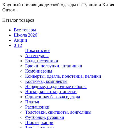
Крупный поставщик детской одежды из
Турции и Китая
Оптом .
Каталог товаров
Все товары
Школа 2026
Акции
0-12
Показать всё
Аксессуары
Боди, песочники
Брюки, ползунки, штанишки
Комбинезоны
Конверты, одеяла, полотенца, пеленки
Костюмы, комплекты
Нарядные, подарочные наборы
Носки, колготки, пинетки
Однотонная базовая одежда
Платья
Распашонки
Толстовки, свитшоты, лонгсливы
Футболки, рубашки
Шорты, капри
Теплая одежда