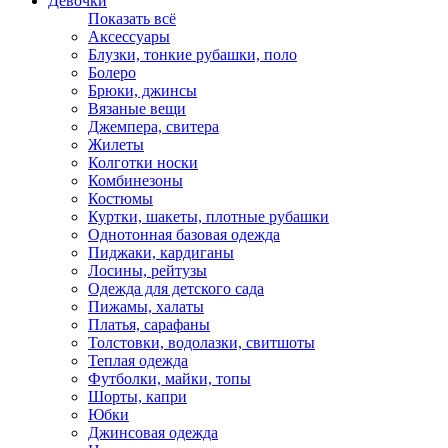
Девочки
Показать всё
Аксессуары
Блузки, тонкие рубашки, поло
Болеро
Брюки, джинсы
Вязаные вещи
Джемпера, свитера
Жилеты
Колготки носки
Комбинезоны
Костюмы
Куртки, шакеты, плотные рубашки
Однотонная базовая одежда
Пиджаки, кардиганы
Лосины, рейтузы
Одежда для детского сада
Пижамы, халаты
Платья, сарафаны
Толстовки, водолазки, свитшоты
Теплая одежда
Футболки, майки, топы
Шорты, капри
Юбки
Джинсовая одежда