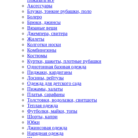
Показать всё
Аксессуары
Блузки, тонкие рубашки, поло
Болеро
Брюки, джинсы
Вязаные вещи
Джемпера, свитера
Жилеты
Колготки носки
Комбинезоны
Костюмы
Куртки, шакеты, плотные рубашки
Однотонная базовая одежда
Пиджаки, кардиганы
Лосины, рейтузы
Одежда для детского сада
Пижамы, халаты
Платья, сарафаны
Толстовки, водолазки, свитшоты
Теплая одежда
Футболки, майки, топы
Шорты, капри
Юбки
Джинсовая одежда
Нарядная одежда