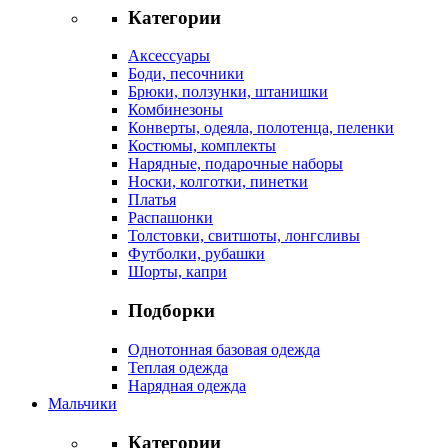
Категории
Аксессуары
Боди, песочники
Брюки, ползунки, штанишки
Комбинезоны
Конверты, одеяла, полотенца, пеленки
Костюмы, комплекты
Нарядные, подарочные наборы
Носки, колготки, пинетки
Платья
Распашонки
Толстовки, свитшоты, лонгсливы
Футболки, рубашки
Шорты, капри
Подборки
Однотонная базовая одежда
Теплая одежда
Нарядная одежда
Мальчики
Категории