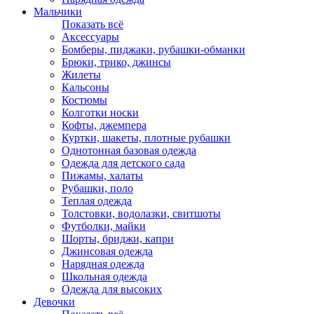
Мальчики
Показать всё
Аксессуары
Бомберы, пиджаки, рубашки-обманки
Брюки, трико, джинсы
Жилеты
Кальсоны
Костюмы
Колготки носки
Кофты, джемпера
Куртки, шакеты, плотные рубашки
Однотонная базовая одежда
Одежда для детского сада
Пижамы, халаты
Рубашки, поло
Теплая одежда
Толстовки, водолазки, свитшоты
Футболки, майки
Шорты, бриджи, капри
Джинсовая одежда
Нарядная одежда
Школьная одежда
Одежда для высоких
Девочки