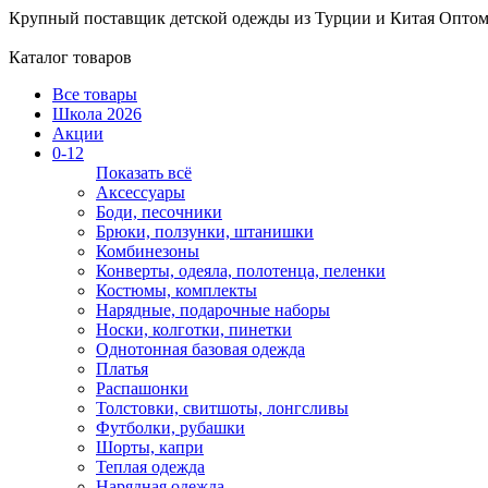
Крупный поставщик детской одежды из
Турции и Китая
Оптом
Каталог товаров
Все товары
Школа 2026
Акции
0-12
Показать всё
Аксессуары
Боди, песочники
Брюки, ползунки, штанишки
Комбинезоны
Конверты, одеяла, полотенца, пеленки
Костюмы, комплекты
Нарядные, подарочные наборы
Носки, колготки, пинетки
Однотонная базовая одежда
Платья
Распашонки
Толстовки, свитшоты, лонгсливы
Футболки, рубашки
Шорты, капри
Теплая одежда
Нарядная одежда