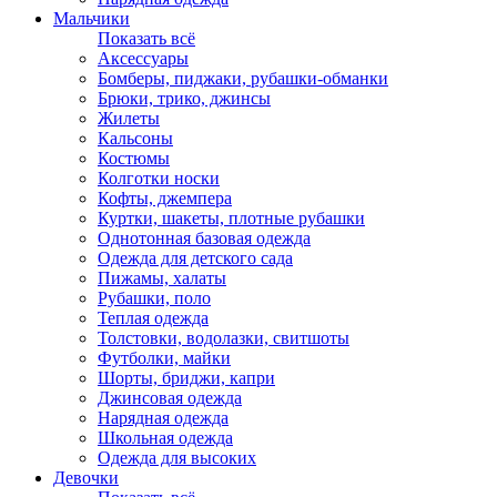
Мальчики
Показать всё
Аксессуары
Бомберы, пиджаки, рубашки-обманки
Брюки, трико, джинсы
Жилеты
Кальсоны
Костюмы
Колготки носки
Кофты, джемпера
Куртки, шакеты, плотные рубашки
Однотонная базовая одежда
Одежда для детского сада
Пижамы, халаты
Рубашки, поло
Теплая одежда
Толстовки, водолазки, свитшоты
Футболки, майки
Шорты, бриджи, капри
Джинсовая одежда
Нарядная одежда
Школьная одежда
Одежда для высоких
Девочки