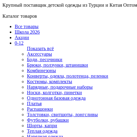
Крупный поставщик детской одежды из
Турции и Китая
Оптом
Каталог товаров
Все товары
Школа 2026
Акции
0-12
Показать всё
Аксессуары
Боди, песочники
Брюки, ползунки, штанишки
Комбинезоны
Конверты, одеяла, полотенца, пеленки
Костюмы, комплекты
Нарядные, подарочные наборы
Носки, колготки, пинетки
Однотонная базовая одежда
Платья
Распашонки
Толстовки, свитшоты, лонгсливы
Футболки, рубашки
Шорты, капри
Теплая одежда
Нарядная одежда