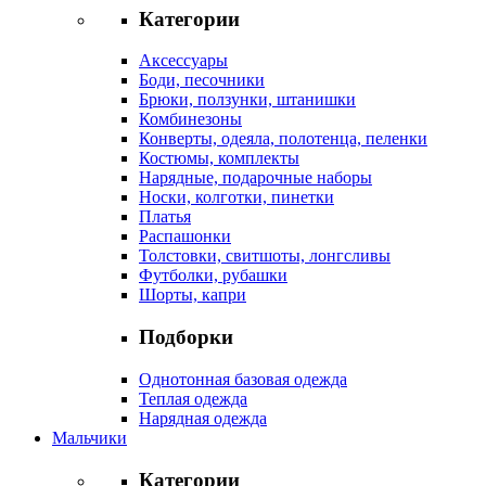
Категории
Аксессуары
Боди, песочники
Брюки, ползунки, штанишки
Комбинезоны
Конверты, одеяла, полотенца, пеленки
Костюмы, комплекты
Нарядные, подарочные наборы
Носки, колготки, пинетки
Платья
Распашонки
Толстовки, свитшоты, лонгсливы
Футболки, рубашки
Шорты, капри
Подборки
Однотонная базовая одежда
Теплая одежда
Нарядная одежда
Мальчики
Категории