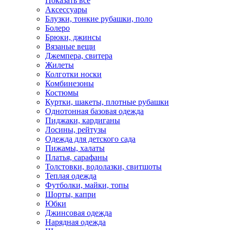
Показать всё
Аксессуары
Блузки, тонкие рубашки, поло
Болеро
Брюки, джинсы
Вязаные вещи
Джемпера, свитера
Жилеты
Колготки носки
Комбинезоны
Костюмы
Куртки, шакеты, плотные рубашки
Однотонная базовая одежда
Пиджаки, кардиганы
Лосины, рейтузы
Одежда для детского сада
Пижамы, халаты
Платья, сарафаны
Толстовки, водолазки, свитшоты
Теплая одежда
Футболки, майки, топы
Шорты, капри
Юбки
Джинсовая одежда
Нарядная одежда