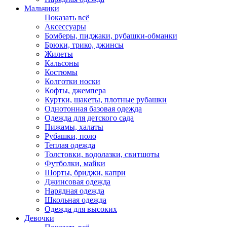
Мальчики
Показать всё
Аксессуары
Бомберы, пиджаки, рубашки-обманки
Брюки, трико, джинсы
Жилеты
Кальсоны
Костюмы
Колготки носки
Кофты, джемпера
Куртки, шакеты, плотные рубашки
Однотонная базовая одежда
Одежда для детского сада
Пижамы, халаты
Рубашки, поло
Теплая одежда
Толстовки, водолазки, свитшоты
Футболки, майки
Шорты, бриджи, капри
Джинсовая одежда
Нарядная одежда
Школьная одежда
Одежда для высоких
Девочки