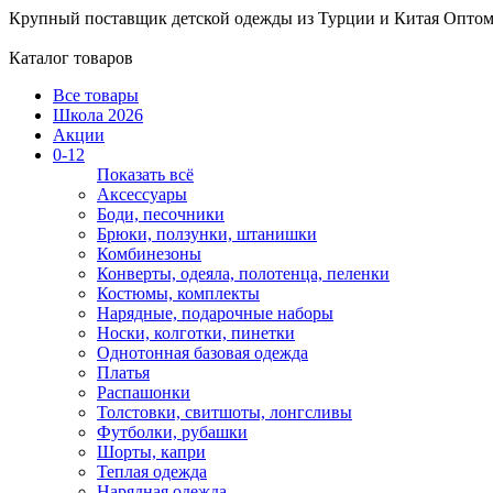
Крупный поставщик детской одежды из
Турции и Китая
Оптом
Каталог товаров
Все товары
Школа 2026
Акции
0-12
Показать всё
Аксессуары
Боди, песочники
Брюки, ползунки, штанишки
Комбинезоны
Конверты, одеяла, полотенца, пеленки
Костюмы, комплекты
Нарядные, подарочные наборы
Носки, колготки, пинетки
Однотонная базовая одежда
Платья
Распашонки
Толстовки, свитшоты, лонгсливы
Футболки, рубашки
Шорты, капри
Теплая одежда
Нарядная одежда