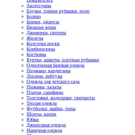
Показать всё
Аксессуары
Блузки, тонкие рубашки, поло
Болеро
Брюки, джинсы
Вязаные вещи
Джемпера, свитера
Жилеты
Колготки носки
Комбинезоны
Костюмы
Куртки, шакеты, плотные рубашки
Однотонная базовая одежда
Пиджаки, кардиганы
Лосины, рейтузы
Одежда для детского сада
Пижамы, халаты
Платья, сарафаны
Толстовки, водолазки, свитшоты
Теплая одежда
Футболки, майки, топы
Шорты, капри
Юбки
Джинсовая одежда
Нарядная одежда