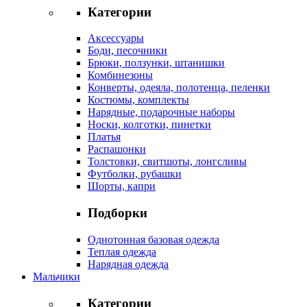
Категории
Аксессуары
Боди, песочники
Брюки, ползунки, штанишки
Комбинезоны
Конверты, одеяла, полотенца, пеленки
Костюмы, комплекты
Нарядные, подарочные наборы
Носки, колготки, пинетки
Платья
Распашонки
Толстовки, свитшоты, лонгсливы
Футболки, рубашки
Шорты, капри
Подборки
Однотонная базовая одежда
Теплая одежда
Нарядная одежда
Мальчики
Категории