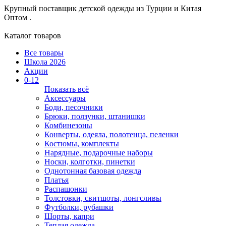
Крупный поставщик детской одежды из
Турции и Китая
Оптом .
Каталог товаров
Все товары
Школа 2026
Акции
0-12
Показать всё
Аксессуары
Боди, песочники
Брюки, ползунки, штанишки
Комбинезоны
Конверты, одеяла, полотенца, пеленки
Костюмы, комплекты
Нарядные, подарочные наборы
Носки, колготки, пинетки
Однотонная базовая одежда
Платья
Распашонки
Толстовки, свитшоты, лонгсливы
Футболки, рубашки
Шорты, капри
Теплая одежда