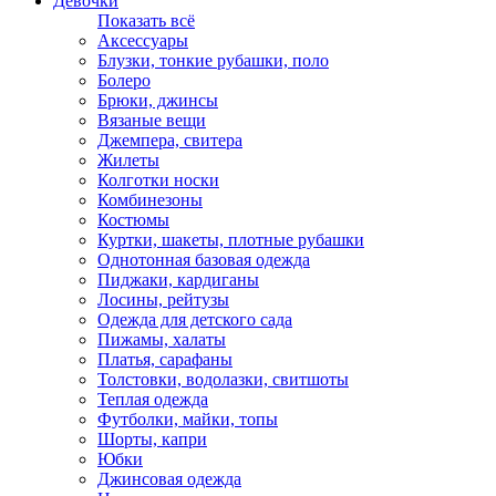
Девочки
Показать всё
Аксессуары
Блузки, тонкие рубашки, поло
Болеро
Брюки, джинсы
Вязаные вещи
Джемпера, свитера
Жилеты
Колготки носки
Комбинезоны
Костюмы
Куртки, шакеты, плотные рубашки
Однотонная базовая одежда
Пиджаки, кардиганы
Лосины, рейтузы
Одежда для детского сада
Пижамы, халаты
Платья, сарафаны
Толстовки, водолазки, свитшоты
Теплая одежда
Футболки, майки, топы
Шорты, капри
Юбки
Джинсовая одежда