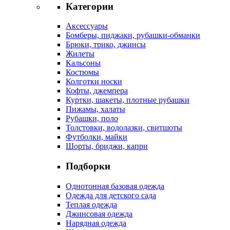
Категории
Аксессуары
Бомберы, пиджаки, рубашки-обманки
Брюки, трико, джинсы
Жилеты
Кальсоны
Костюмы
Колготки носки
Кофты, джемпера
Куртки, шакеты, плотные рубашки
Пижамы, халаты
Рубашки, поло
Толстовки, водолазки, свитшоты
Футболки, майки
Шорты, бриджи, капри
Подборки
Однотонная базовая одежда
Одежда для детского сада
Теплая одежда
Джинсовая одежда
Нарядная одежда