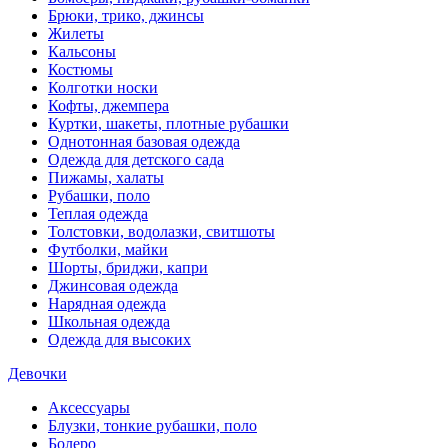
Брюки, трико, джинсы
Жилеты
Кальсоны
Костюмы
Колготки носки
Кофты, джемпера
Куртки, шакеты, плотные рубашки
Однотонная базовая одежда
Одежда для детского сада
Пижамы, халаты
Рубашки, поло
Теплая одежда
Толстовки, водолазки, свитшоты
Футболки, майки
Шорты, бриджи, капри
Джинсовая одежда
Нарядная одежда
Школьная одежда
Одежда для высоких
Девочки
Аксессуары
Блузки, тонкие рубашки, поло
Болеро