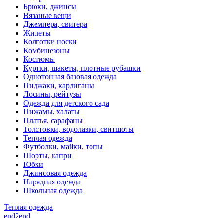
Брюки, джинсы
Вязаные вещи
Джемпера, свитера
Жилеты
Колготки носки
Комбинезоны
Костюмы
Куртки, шакеты, плотные рубашки
Однотонная базовая одежда
Пиджаки, кардиганы
Лосины, рейтузы
Одежда для детского сада
Пижамы, халаты
Платья, сарафаны
Толстовки, водолазки, свитшоты
Теплая одежда
Футболки, майки, топы
Шорты, капри
Юбки
Джинсовая одежда
Нарядная одежда
Школьная одежда
Теплая одежда
end2end