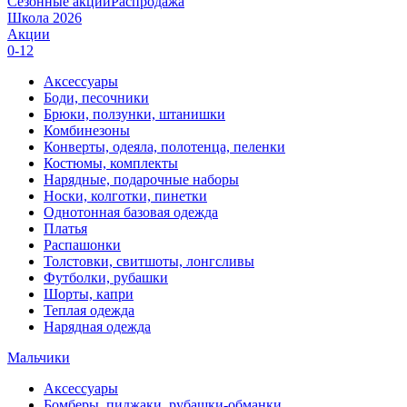
Сезонные акции
Распродажа
Школа 2026
Акции
0-12
Аксессуары
Боди, песочники
Брюки, ползунки, штанишки
Комбинезоны
Конверты, одеяла, полотенца, пеленки
Костюмы, комплекты
Нарядные, подарочные наборы
Носки, колготки, пинетки
Однотонная базовая одежда
Платья
Распашонки
Толстовки, свитшоты, лонгсливы
Футболки, рубашки
Шорты, капри
Теплая одежда
Нарядная одежда
Мальчики
Аксессуары
Бомберы, пиджаки, рубашки-обманки