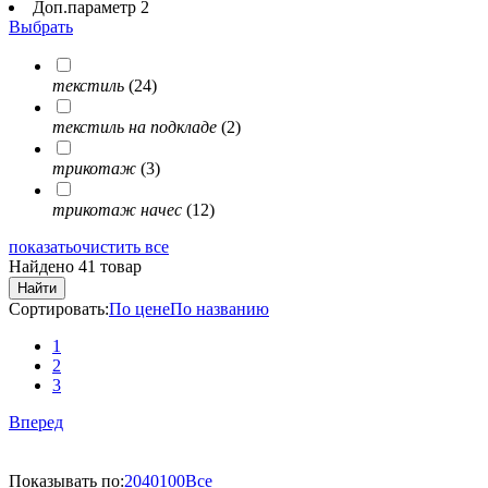
Доп.параметр 2
Выбрать
текстиль
(24)
текстиль на подкладе
(2)
трикотаж
(3)
трикотаж начес
(12)
показать
очистить все
Найдено 41 товар
Найти
Сортировать:
По цене
По названию
1
2
3
Вперед
Показывать по:
20
40
100
Все