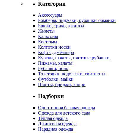
Категории
Аксессуары
Бомберы, пиджаки, рубашки-обманки
Брюки, трико, джинсы
Жилеты
Кальсоны
Костюмы
Колготки носки
Кофты, джемпера
Куртки, шакеты, плотные рубашки
Пижамы, халаты
Рубашки, поло
Толстовки, водолазки, свитшоты
Футболки, майки
Шорты, бриджи, капри
Подборки
Однотонная базовая одежда
Одежда для детского сада
Теплая одежда
Джинсовая одежда
Нарядная одежда