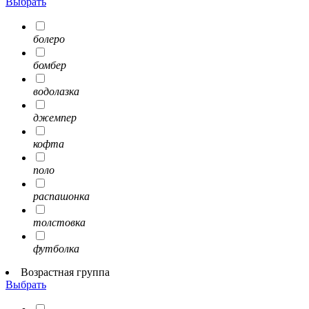
Выбрать
болеро
бомбер
водолазка
джемпер
кофта
поло
распашонка
толстовка
футболка
Возрастная группа
Выбрать