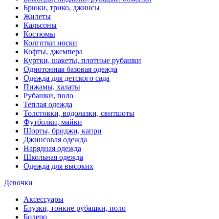
Брюки, трико, джинсы
Жилеты
Кальсоны
Костюмы
Колготки носки
Кофты, джемпера
Куртки, шакеты, плотные рубашки
Однотонная базовая одежда
Одежда для детского сада
Пижамы, халаты
Рубашки, поло
Теплая одежда
Толстовки, водолазки, свитшоты
Футболки, майки
Шорты, бриджи, капри
Джинсовая одежда
Нарядная одежда
Школьная одежда
Одежда для высоких
Девочки
Аксессуары
Блузки, тонкие рубашки, поло
Болеро