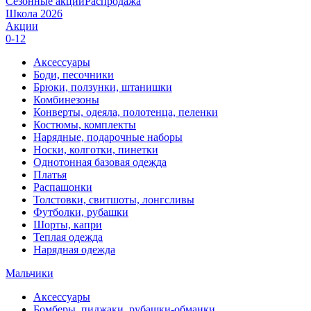
Сезонные акции
Распродажа
Школа 2026
Акции
0-12
Аксессуары
Боди, песочники
Брюки, ползунки, штанишки
Комбинезоны
Конверты, одеяла, полотенца, пеленки
Костюмы, комплекты
Нарядные, подарочные наборы
Носки, колготки, пинетки
Однотонная базовая одежда
Платья
Распашонки
Толстовки, свитшоты, лонгсливы
Футболки, рубашки
Шорты, капри
Теплая одежда
Нарядная одежда
Мальчики
Аксессуары
Бомберы, пиджаки, рубашки-обманки