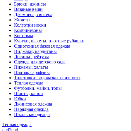
Брюки, джинсы
Вязаные вещи
Джемпера, свитера
Жилеты
Колготки носки
Комбинезоны
Костюмы
Куртки, шакеты, плотные рубашки
Однотонная базовая одежда
Пиджаки, кардиганы
Лосины, рейтузы
Одежда для детского сада
Пижамы, халаты
Платья, сарафаны
Толстовки, водолазки, свитшоты
Теплая одежда
Футболки, майки, топы
Шорты, капри
Юбки
Джинсовая одежда
Нарядная одежда
Школьная одежда
Теплая одежда
end2end