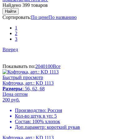
Найдено 399 товаров
Найти
Сортировать:
По цене
По названию
1
2
3
Вперед
Показывать по:
20
40
100
Все
Быстрый просмотр
Кофточка, арт.: KD 1113
Размеры
: 56, 62, 68
Цена оптом
200
руб.
Производство:
Россия
Кол-во штук в уп:
5
Состав:
100% хлопок
Доп.параметр:
короткий рукав
Кофточка, арт.: KD 1113