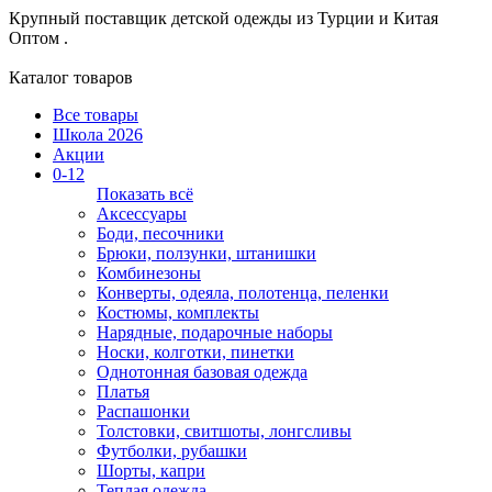
Крупный поставщик детской одежды из
Турции и Китая
Оптом .
Каталог товаров
Все товары
Школа 2026
Акции
0-12
Показать всё
Аксессуары
Боди, песочники
Брюки, ползунки, штанишки
Комбинезоны
Конверты, одеяла, полотенца, пеленки
Костюмы, комплекты
Нарядные, подарочные наборы
Носки, колготки, пинетки
Однотонная базовая одежда
Платья
Распашонки
Толстовки, свитшоты, лонгсливы
Футболки, рубашки
Шорты, капри
Теплая одежда