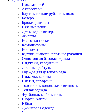
Девочки
Показать всё
Аксессуары
Блузки, тонкие рубашки, поло
Болеро
Брюки, джинсы
Вязаные вещи
Джемпера, свитера
Жилеты
Колготки носки
Комбинезоны
Костюмы
Куртки, шакеты, плотные рубашки
Однотонная базовая одежда
Пиджаки, кардиганы
Лосины, рейтузы
Одежда для детского сада
Пижамы, халаты
Платья, сарафаны
Толстовки, водолазки, свитшоты
Теплая одежда
Футболки, майки, топы
Шорты, капри
Юбки
Джинсовая одежда