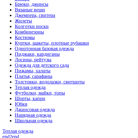
Брюки, джинсы
Вязаные вещи
Джемпера, свитера
Жилеты
Колготки носки
Комбинезоны
Костюмы
Куртки, шакеты, плотные рубашки
Однотонная базовая одежда
Пиджаки, кардиганы
Лосины, рейтузы
Одежда для детского сада
Пижамы, халаты
Платья, сарафаны
Толстовки, водолазки, свитшоты
Теплая одежда
Футболки, майки, топы
Шорты, капри
Юбки
Джинсовая одежда
Нарядная одежда
Школьная одежда
Теплая одежда
end2end