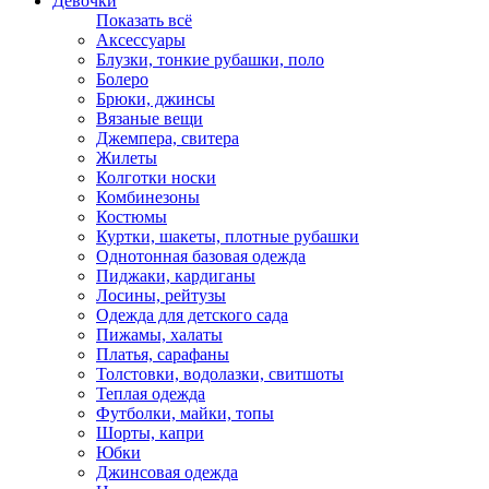
Девочки
Показать всё
Аксессуары
Блузки, тонкие рубашки, поло
Болеро
Брюки, джинсы
Вязаные вещи
Джемпера, свитера
Жилеты
Колготки носки
Комбинезоны
Костюмы
Куртки, шакеты, плотные рубашки
Однотонная базовая одежда
Пиджаки, кардиганы
Лосины, рейтузы
Одежда для детского сада
Пижамы, халаты
Платья, сарафаны
Толстовки, водолазки, свитшоты
Теплая одежда
Футболки, майки, топы
Шорты, капри
Юбки
Джинсовая одежда