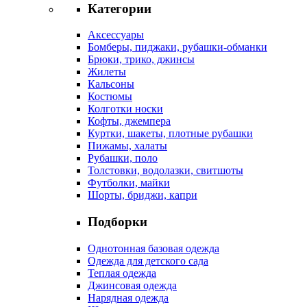
Категории
Аксессуары
Бомберы, пиджаки, рубашки-обманки
Брюки, трико, джинсы
Жилеты
Кальсоны
Костюмы
Колготки носки
Кофты, джемпера
Куртки, шакеты, плотные рубашки
Пижамы, халаты
Рубашки, поло
Толстовки, водолазки, свитшоты
Футболки, майки
Шорты, бриджи, капри
Подборки
Однотонная базовая одежда
Одежда для детского сада
Теплая одежда
Джинсовая одежда
Нарядная одежда