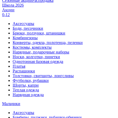
Сезонные акции
Распродажа
Школа 2026
Акции
0-12
Аксессуары
Боди, песочники
Брюки, ползунки, штанишки
Комбинезоны
Конверты, одеяла, полотенца, пеленки
Костюмы, комплекты
Нарядные, подарочные наборы
Носки, колготки, пинетки
Однотонная базовая одежда
Платья
Распашонки
Толстовки, свитшоты, лонгсливы
Футболки, рубашки
Шорты, капри
Теплая одежда
Нарядная одежда
Мальчики
Аксессуары
Бомберы, пиджаки, рубашки-обманки