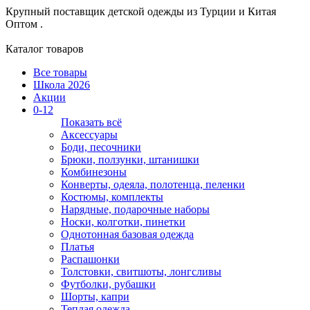
Крупный поставщик детской одежды из
Турции и Китая
Оптом .
Каталог товаров
Все товары
Школа 2026
Акции
0-12
Показать всё
Аксессуары
Боди, песочники
Брюки, ползунки, штанишки
Комбинезоны
Конверты, одеяла, полотенца, пеленки
Костюмы, комплекты
Нарядные, подарочные наборы
Носки, колготки, пинетки
Однотонная базовая одежда
Платья
Распашонки
Толстовки, свитшоты, лонгсливы
Футболки, рубашки
Шорты, капри
Теплая одежда