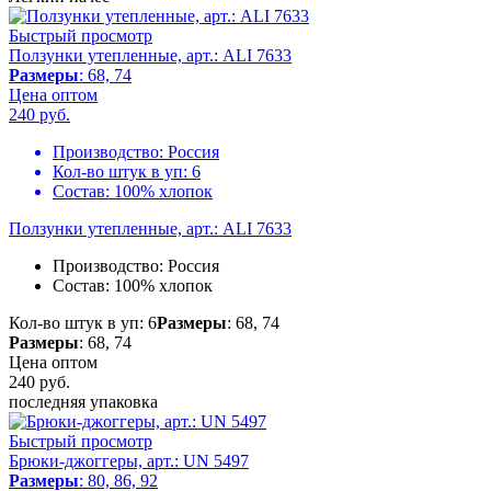
Быстрый просмотр
Ползунки утепленные, арт.: ALI 7633
Размеры
: 68, 74
Цена оптом
240
руб.
Производство:
Россия
Кол-во штук в уп:
6
Состав:
100% хлопок
Ползунки утепленные, арт.: ALI 7633
Производство:
Россия
Состав:
100% хлопок
Кол-во штук в уп: 6
Размеры
: 68, 74
Размеры
: 68, 74
Цена оптом
240
руб.
последняя упаковка
Быстрый просмотр
Брюки-джоггеры, арт.: UN 5497
Размеры
: 80, 86, 92