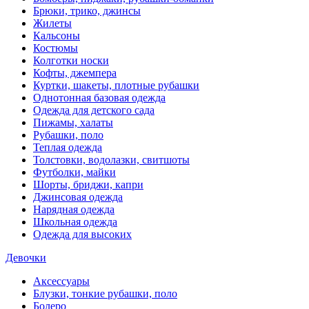
Брюки, трико, джинсы
Жилеты
Кальсоны
Костюмы
Колготки носки
Кофты, джемпера
Куртки, шакеты, плотные рубашки
Однотонная базовая одежда
Одежда для детского сада
Пижамы, халаты
Рубашки, поло
Теплая одежда
Толстовки, водолазки, свитшоты
Футболки, майки
Шорты, бриджи, капри
Джинсовая одежда
Нарядная одежда
Школьная одежда
Одежда для высоких
Девочки
Аксессуары
Блузки, тонкие рубашки, поло
Болеро