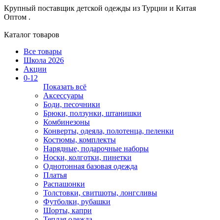
Крупный поставщик детской одежды из
Турции и Китая
Оптом .
Каталог товаров
Все товары
Школа 2026
Акции
0-12
Показать всё
Аксессуары
Боди, песочники
Брюки, ползунки, штанишки
Комбинезоны
Конверты, одеяла, полотенца, пеленки
Костюмы, комплекты
Нарядные, подарочные наборы
Носки, колготки, пинетки
Однотонная базовая одежда
Платья
Распашонки
Толстовки, свитшоты, лонгсливы
Футболки, рубашки
Шорты, капри
Теплая одежда