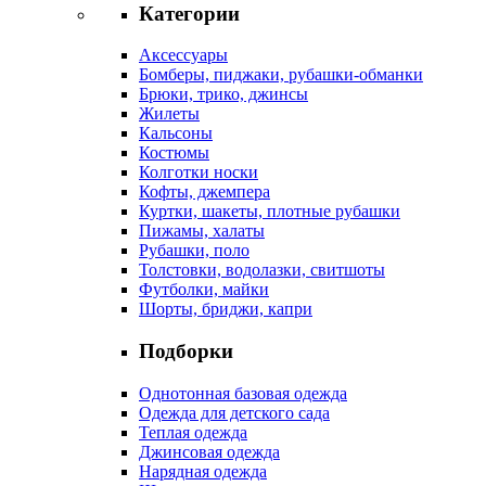
Категории
Аксессуары
Бомберы, пиджаки, рубашки-обманки
Брюки, трико, джинсы
Жилеты
Кальсоны
Костюмы
Колготки носки
Кофты, джемпера
Куртки, шакеты, плотные рубашки
Пижамы, халаты
Рубашки, поло
Толстовки, водолазки, свитшоты
Футболки, майки
Шорты, бриджи, капри
Подборки
Однотонная базовая одежда
Одежда для детского сада
Теплая одежда
Джинсовая одежда
Нарядная одежда