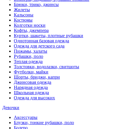
Брюки, трико, джинсы
Жилеты
Кальсоны
Костюмы
Колготки носки
Кофты, джемпера
Куртки, шакеты, плотные рубашки
Однотонная базовая одежда
Одежда для детского сада
Пижамы, халаты
Рубашки, поло
Теплая одежда
Толстовки, водолазки, свитшоты
Футболки, майки
Шорты, бриджи, капри
Джинсовая одежда
Нарядная одежда
Школьная одежда
Одежда для высоких
Девочки
Аксессуары
Блузки, тонкие рубашки, поло
Болеро