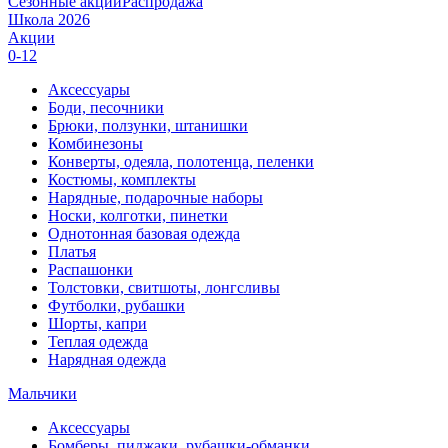
Сезонные акции
Распродажа
Школа 2026
Акции
0-12
Аксессуары
Боди, песочники
Брюки, ползунки, штанишки
Комбинезоны
Конверты, одеяла, полотенца, пеленки
Костюмы, комплекты
Нарядные, подарочные наборы
Носки, колготки, пинетки
Однотонная базовая одежда
Платья
Распашонки
Толстовки, свитшоты, лонгсливы
Футболки, рубашки
Шорты, капри
Теплая одежда
Нарядная одежда
Мальчики
Аксессуары
Бомберы, пиджаки, рубашки-обманки