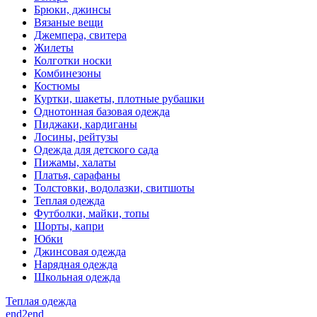
Брюки, джинсы
Вязаные вещи
Джемпера, свитера
Жилеты
Колготки носки
Комбинезоны
Костюмы
Куртки, шакеты, плотные рубашки
Однотонная базовая одежда
Пиджаки, кардиганы
Лосины, рейтузы
Одежда для детского сада
Пижамы, халаты
Платья, сарафаны
Толстовки, водолазки, свитшоты
Теплая одежда
Футболки, майки, топы
Шорты, капри
Юбки
Джинсовая одежда
Нарядная одежда
Школьная одежда
Теплая одежда
end2end