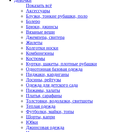
Девочки
Показать всё
Аксессуары
Блузки, тонкие рубашки, поло
Болеро
Брюки, джинсы
Вязаные вещи
Джемпера, свитера
Жилеты
Колготки носки
Комбинезоны
Костюмы
Куртки, шакеты, плотные рубашки
Однотонная базовая одежда
Пиджаки, кардиганы
Лосины, рейтузы
Одежда для детского сада
Пижамы, халаты
Платья, сарафаны
Толстовки, водолазки, свитшоты
Теплая одежда
Футболки, майки, топы
Шорты, капри
Юбки
Джинсовая одежда