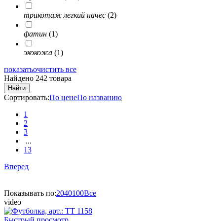
трикотаж легкий начес
(2)
фатин
(1)
экокожа
(1)
показать
очистить все
Найдено 242 товара
Найти
Сортировать:
По цене
По названию
1
2
3
...
13
Вперед
Показывать по:
20
40
100
Все
video
Быстрый просмотр