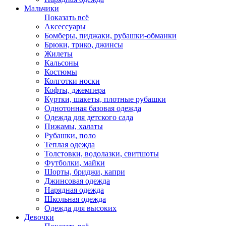
Мальчики
Показать всё
Аксессуары
Бомберы, пиджаки, рубашки-обманки
Брюки, трико, джинсы
Жилеты
Кальсоны
Костюмы
Колготки носки
Кофты, джемпера
Куртки, шакеты, плотные рубашки
Однотонная базовая одежда
Одежда для детского сада
Пижамы, халаты
Рубашки, поло
Теплая одежда
Толстовки, водолазки, свитшоты
Футболки, майки
Шорты, бриджи, капри
Джинсовая одежда
Нарядная одежда
Школьная одежда
Одежда для высоких
Девочки