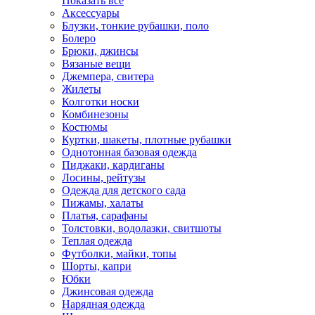
Показать всё
Аксессуары
Блузки, тонкие рубашки, поло
Болеро
Брюки, джинсы
Вязаные вещи
Джемпера, свитера
Жилеты
Колготки носки
Комбинезоны
Костюмы
Куртки, шакеты, плотные рубашки
Однотонная базовая одежда
Пиджаки, кардиганы
Лосины, рейтузы
Одежда для детского сада
Пижамы, халаты
Платья, сарафаны
Толстовки, водолазки, свитшоты
Теплая одежда
Футболки, майки, топы
Шорты, капри
Юбки
Джинсовая одежда
Нарядная одежда