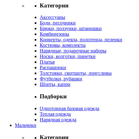
Категории
Аксессуары
Боди, песочники
Брюки, ползунки, штанишки
Комбинезоны
Конверты, одеяла, полотенца, пеленки
Костюмы, комплекты
Нарядные, подарочные наборы
Носки, колготки, пинетки
Платья
Распашонки
Толстовки, свитшоты, лонгсливы
Футболки, рубашки
Шорты, капри
Подборки
Однотонная базовая одежда
Теплая одежда
Нарядная одежда
Мальчики
Категории