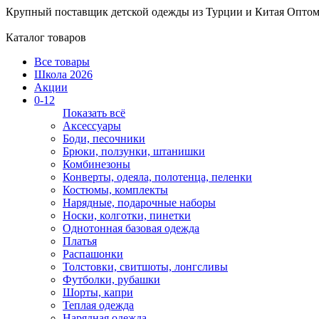
Крупный поставщик детской одежды из
Турции и Китая
Оптом
Каталог товаров
Все товары
Школа 2026
Акции
0-12
Показать всё
Аксессуары
Боди, песочники
Брюки, ползунки, штанишки
Комбинезоны
Конверты, одеяла, полотенца, пеленки
Костюмы, комплекты
Нарядные, подарочные наборы
Носки, колготки, пинетки
Однотонная базовая одежда
Платья
Распашонки
Толстовки, свитшоты, лонгсливы
Футболки, рубашки
Шорты, капри
Теплая одежда
Нарядная одежда