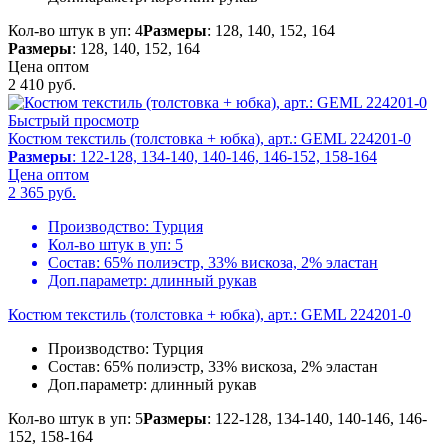
Кол-во штук в уп: 4
Размеры
: 128, 140, 152, 164
Размеры
: 128, 140, 152, 164
Цена оптом
2 410
руб.
Быстрый просмотр
Костюм текстиль (толстовка + юбка), арт.: GEML 224201-0
Размеры
: 122-128, 134-140, 140-146, 146-152, 158-164
Цена оптом
2 365
руб.
Производство:
Турция
Кол-во штук в уп:
5
Состав:
65% полиэстр, 33% вискоза, 2% эластан
Доп.параметр:
длинный рукав
Костюм текстиль (толстовка + юбка), арт.: GEML 224201-0
Производство:
Турция
Состав:
65% полиэстр, 33% вискоза, 2% эластан
Доп.параметр:
длинный рукав
Кол-во штук в уп: 5
Размеры
: 122-128, 134-140, 140-146, 146-
152, 158-164