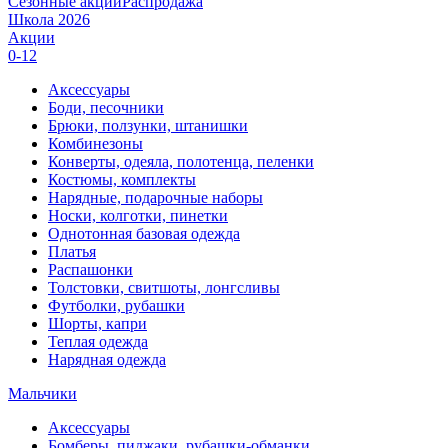
Сезонные акции
Распродажа
Школа 2026
Акции
0-12
Аксессуары
Боди, песочники
Брюки, ползунки, штанишки
Комбинезоны
Конверты, одеяла, полотенца, пеленки
Костюмы, комплекты
Нарядные, подарочные наборы
Носки, колготки, пинетки
Однотонная базовая одежда
Платья
Распашонки
Толстовки, свитшоты, лонгсливы
Футболки, рубашки
Шорты, капри
Теплая одежда
Нарядная одежда
Мальчики
Аксессуары
Бомберы, пиджаки, рубашки-обманки