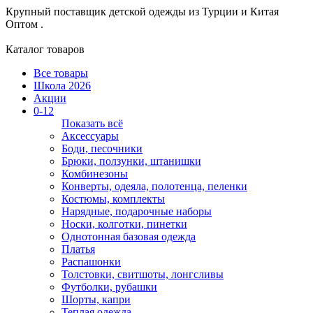
Крупный поставщик детской одежды из
Турции и Китая
Оптом .
Каталог товаров
Все товары
Школа 2026
Акции
0-12
Показать всё
Аксессуары
Боди, песочники
Брюки, ползунки, штанишки
Комбинезоны
Конверты, одеяла, полотенца, пеленки
Костюмы, комплекты
Нарядные, подарочные наборы
Носки, колготки, пинетки
Однотонная базовая одежда
Платья
Распашонки
Толстовки, свитшоты, лонгсливы
Футболки, рубашки
Шорты, капри
Теплая одежда