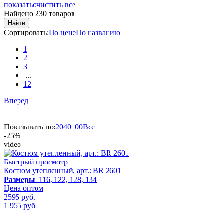
показать
очистить все
Найдено 230 товаров
Найти
Сортировать:
По цене
По названию
1
2
3
...
12
Вперед
Показывать по:
20
40
100
Все
-25%
video
Быстрый просмотр
Костюм утепленный, арт.: BR 2601
Размеры
: 116, 122, 128, 134
Цена оптом
2595 руб.
1 955
руб.