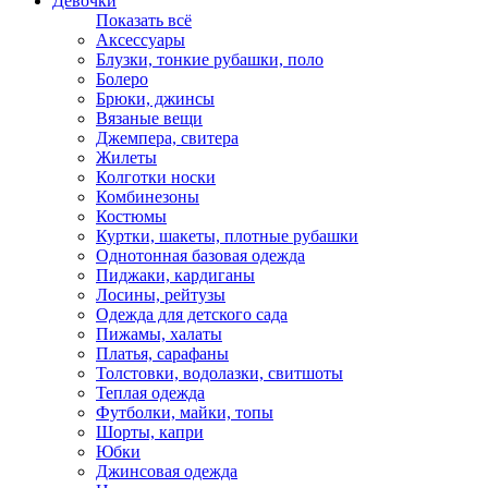
Девочки
Показать всё
Аксессуары
Блузки, тонкие рубашки, поло
Болеро
Брюки, джинсы
Вязаные вещи
Джемпера, свитера
Жилеты
Колготки носки
Комбинезоны
Костюмы
Куртки, шакеты, плотные рубашки
Однотонная базовая одежда
Пиджаки, кардиганы
Лосины, рейтузы
Одежда для детского сада
Пижамы, халаты
Платья, сарафаны
Толстовки, водолазки, свитшоты
Теплая одежда
Футболки, майки, топы
Шорты, капри
Юбки
Джинсовая одежда