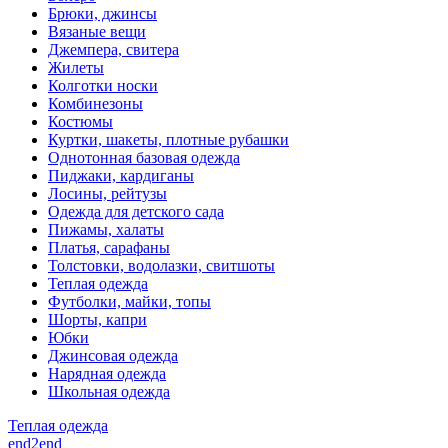
Брюки, джинсы
Вязаные вещи
Джемпера, свитера
Жилеты
Колготки носки
Комбинезоны
Костюмы
Куртки, шакеты, плотные рубашки
Однотонная базовая одежда
Пиджаки, кардиганы
Лосины, рейтузы
Одежда для детского сада
Пижамы, халаты
Платья, сарафаны
Толстовки, водолазки, свитшоты
Теплая одежда
Футболки, майки, топы
Шорты, капри
Юбки
Джинсовая одежда
Нарядная одежда
Школьная одежда
Теплая одежда
end2end