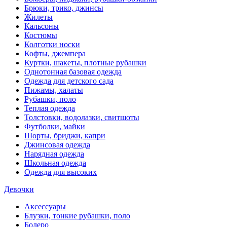
Брюки, трико, джинсы
Жилеты
Кальсоны
Костюмы
Колготки носки
Кофты, джемпера
Куртки, шакеты, плотные рубашки
Однотонная базовая одежда
Одежда для детского сада
Пижамы, халаты
Рубашки, поло
Теплая одежда
Толстовки, водолазки, свитшоты
Футболки, майки
Шорты, бриджи, капри
Джинсовая одежда
Нарядная одежда
Школьная одежда
Одежда для высоких
Девочки
Аксессуары
Блузки, тонкие рубашки, поло
Болеро