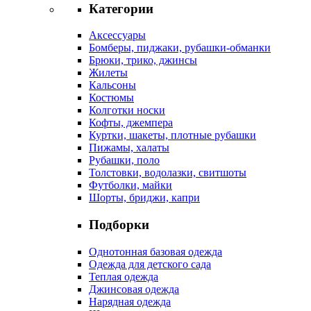
Категории
Аксессуары
Бомберы, пиджаки, рубашки-обманки
Брюки, трико, джинсы
Жилеты
Кальсоны
Костюмы
Колготки носки
Кофты, джемпера
Куртки, шакеты, плотные рубашки
Пижамы, халаты
Рубашки, поло
Толстовки, водолазки, свитшоты
Футболки, майки
Шорты, бриджи, капри
Подборки
Однотонная базовая одежда
Одежда для детского сада
Теплая одежда
Джинсовая одежда
Нарядная одежда