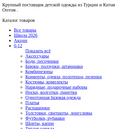
Крупный поставщик детской одежды из
Турции и Китая
Оптом .
Каталог товаров
Все товары
Школа 2026
Акции
0-12
Показать всё
Аксессуары
Боди, песочники
Брюки, ползунки, штанишки
Комбинезоны
Конверты, одеяла, полотенца, пеленки
Костюмы, комплекты
Нарядные, подарочные наборы
Носки, колготки, пинетки
Однотонная базовая одежда
Платья
Распашонки
Толстовки, свитшоты, лонгсливы
Футболки, рубашки
Шорты, капри
Теплая одежда