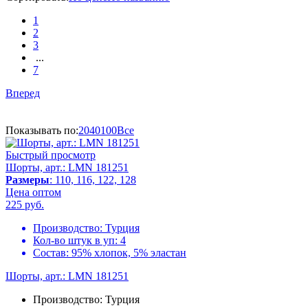
1
2
3
...
7
Вперед
Показывать по:
20
40
100
Все
Быстрый просмотр
Шорты, арт.: LMN 181251
Размеры
: 110, 116, 122, 128
Цена оптом
225
руб.
Производство:
Турция
Кол-во штук в уп:
4
Состав:
95% хлопок, 5% эластан
Шорты, арт.: LMN 181251
Производство:
Турция