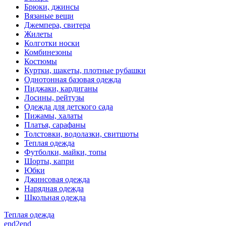
Брюки, джинсы
Вязаные вещи
Джемпера, свитера
Жилеты
Колготки носки
Комбинезоны
Костюмы
Куртки, шакеты, плотные рубашки
Однотонная базовая одежда
Пиджаки, кардиганы
Лосины, рейтузы
Одежда для детского сада
Пижамы, халаты
Платья, сарафаны
Толстовки, водолазки, свитшоты
Теплая одежда
Футболки, майки, топы
Шорты, капри
Юбки
Джинсовая одежда
Нарядная одежда
Школьная одежда
Теплая одежда
end2end